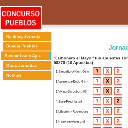
Ranking Jornada
Buscar Pueblos
Jornad
Buscar Lotes Apu.
'Carbonero el Mayor' tus apuestas so
58870 (10 Apuestas)
Otras Jornadas
1.
Sandefjord-Kfum Oslo
Normas
2.
Valerenga-Bodo Glimt
3.
Viking-Sarpsborg 08
4.
Start-Fredrikstad
5.
Lillestrom-Rosenborg
6.
Hamkam-Aalesund