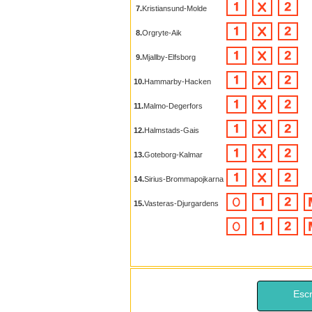
7.
Kristiansund-Molde
8.
Orgryte-Aik
9.
Mjallby-Elfsborg
10.
Hammarby-Hacken
11.
Malmo-Degerfors
12.
Halmstads-Gais
13.
Goteborg-Kalmar
14.
Sirius-Brommapojkarna
15.
Vasteras-Djurgardens
Escr